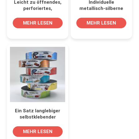
Leicht zu öffnendes,
Individuelle
perforiertes,
metallisch-silberne
gestanztes
Klebeetiketten für
Klebeetikett
Tierfutterverpackungen
MEHR LESEN
MEHR LESEN
Ein Satz langlebiger
selbstklebender
Etikett für
Tierfutterverpackungen
MEHR LESEN