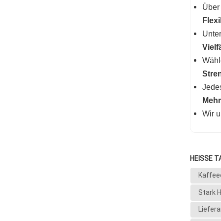
Über 
Flex
Unter
Vielf
Wähle
Stre
Jedes
Mehr
Wir u
HEISSE T
Kaffee
Stark 
Liefer