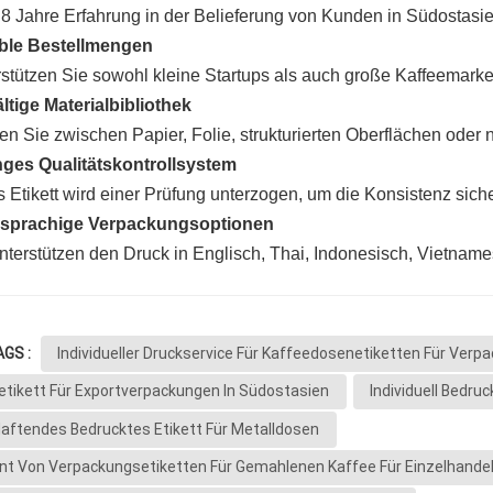
8 Jahre Erfahrung in der Belieferung von Kunden in Südostasie
ible Bestellmengen
stützen Sie sowohl kleine Startups als auch große Kaffeemarke
ältige Materialbibliothek
n Sie zwischen Papier, Folie, strukturierten Oberflächen oder 
nges Qualitätskontrollsystem
 Etikett wird einer Prüfung unterzogen, um die Konsistenz siche
sprachige Verpackungsoptionen
nterstützen den Druck in Englisch, Thai, Indonesisch, Vietnam
AGS :
Individueller Druckservice Für Kaffeedosenetiketten Für Verp
etikett Für Exportverpackungen In Südostasien
Individuell Bedr
Haftendes Bedrucktes Etikett Für Metalldosen
ant Von Verpackungsetiketten Für Gemahlenen Kaffee Für Einzelhand