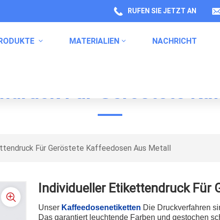
RUFEN SIE JETZT AN
RODUKTE
MATERIALIEN
NACHRICHT
tendruck Für Geröstete K
Labels Für Gesundheitsproduktverpackungen
Verpackung Von Küchenprodukten
Etiketten Für Haushaltschemikalien
kettendruck Für Geröstete Kaffeedosen Aus Metall
Individueller Etikettendruck Für
Unser
Kaffeedosenetiketten
Die Druckverfahren si
Das garantiert leuchtende Farben und gestochen scha