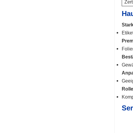
Zert
Ha
Star
Etike
Prem
Folie
Best
Gewäh
Anpa
Geeig
Roll
Kompa
Ser