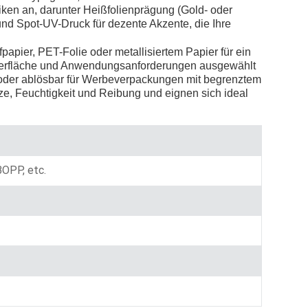
ken an, darunter Heißfolienprägung (Gold- oder
Indonesia
und Spot-UV-Druck für dezente Akzente, die Ihre
norwegian
papier, PET-Folie oder metallisiertem Papier für ein
 Oberfläche und Anwendungsanforderungen ausgewählt
n oder ablösbar für Werbeverpackungen mit begrenztem
ze, Feuchtigkeit und Reibung und eignen sich ideal
 BOPP, etc.