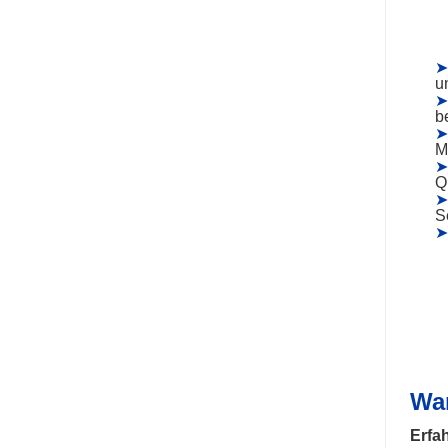
➤
u
➤
be
➤
M
➤
Q
➤
S
➤
War
Erfah