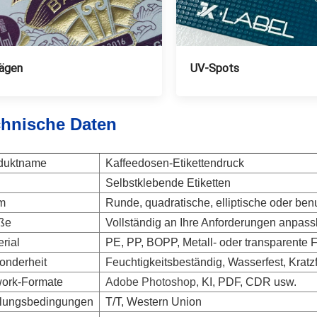
ägen
UV-Spots
hnische Daten
duktname
Kaffeedosen-Etikettendruck
Selbstklebende Etiketten
m
Runde, quadratische, elliptische oder ben
ße
Vollständig an Ihre Anforderungen anpass
rial
PE, PP, BOPP, Metall- oder transparente F
onderheit
Feuchtigkeitsbeständig, Wasserfest, Kratz
work-Formate
Adobe Photoshop,
KI, PDF, CDR usw.
lungsbedingungen
T/T, Western Union