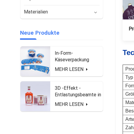
Materialien
Pr
Neue Produkte
Tec
In-Form-
Käseverpackung
Gefrierschrank
MEHR LESEN
Pro
wasserdicht und mit
Typ
Lebensmittel sichere
Etiketten
For
3D -Effekt -
Grö
Entlastungsbeamte in
Rollenform für
Mate
MEHR LESEN
Spirituosenflasche
Bes
Art
Zah