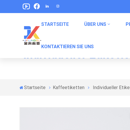
STARTSEITE
ÜBER UNS
P
KONTAKTIEREN SIE UNS
Individueller Etiket
Etikett Für Erfrischungsgetränke
Labels Für Haustiernahrung Verpackung
Snack -Verpackungsbeetikungen
Verpackungsetiketten In Konserven
Startseite
Kaffeetiketten
Individueller Eti