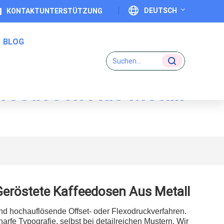
DEUTSCH
KONTAKTUNTERSTÜTZUNG
BLOG
English
Français
affeedosen Aus Metall
Deutsch
Eins-Zu-Eins-Code-Etiketten
Italiano
Español
Português
 Geröstete Kaffeedosen Aus Metall
日本語
nd hochauflösende Offset- oder Flexodruckverfahren.
بالعربية
rfe Typografie, selbst bei detailreichen Mustern. Wir