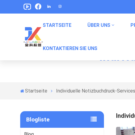
STARTSEITE
ÜBER UNS
P
KONTAKTIEREN SIE UNS
Indivi
Etikett Für Erfrischungsgetränke
Labels Für Haustiernahrung Verpackung
Snack -Verpackungsbeetikungen
Verpackungsetiketten In Konserven
Startseite
Individuelle Notizbuchdruck-Service
Indivi
Blogliste
Blog