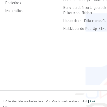
Barcode- und QR -Code -Et
Papierbox
Benutzerdefinierte gedruck
Materialien
Etikettenaufkleber
Handseifen -Etikettenaufkle
Halbklebende Pop-Up-Etike
Ltd. Alle Rechte vorbehalten. IPv6-Netzwerk unterstützt