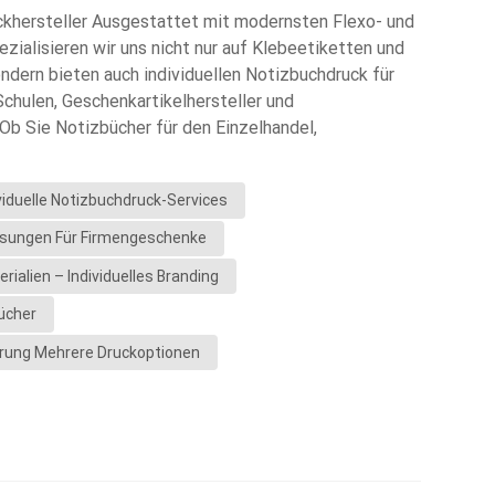
uckhersteller Ausgestattet mit modernsten Flexo- und
Indonesia
zialisieren wir uns nicht nur auf Klebeetiketten und
ndern bieten auch individuellen Notizbuchdruck für
norwegian
chulen, Geschenkartikelhersteller und
Ob Sie Notizbücher für den Einzelhandel,
etingveranstaltungen oder den internen Bürogebrauch
Ihnen eine Komplettlösung aus einer Hand – von der
viduelle Notizbuchdruck-Services
n zu den Veredelungseffekten.Vollständig anpassbare
roduzieren eine breite Palette an
lösungen Für Firmengeschenke
 auf Ihre Bedürfnisse zugeschnitten sind:Notizbücher
rialien – Individuelles Branding
her mit festem EinbandBroschüren mit
ral- oder DrahtbindungshefteNotizblöcke und
ücher
izbücher mit LogoSchülerübungsheftePremium-
erung Mehrere Druckoptionen
kSie können jedes Detail individuell an Ihre
hre Designvorgaben anpassen.Material- und
en hochwertige Papiere und verschiedene
smaterialien: Kunstdruckpapier, Kraftpapier,
henes Papier, Soft-Touch-PapierInnenseiten: 70–120