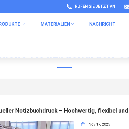
RUFEN SIE JETZT AN
RODUKTE
MATERIALIEN
NACHRICHT
duelle Notizbuchdruck-S
Labels Für Gesundheitsproduktverpackungen
Verpackung Von Küchenprodukten
Etiketten Für Haushaltschemikalien
s
dueller Notizbuchdruck – Hochwertig, flexibel und
Nov 17, 2025