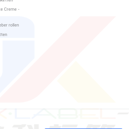
iketten
te Creme -
ber rollen
tten