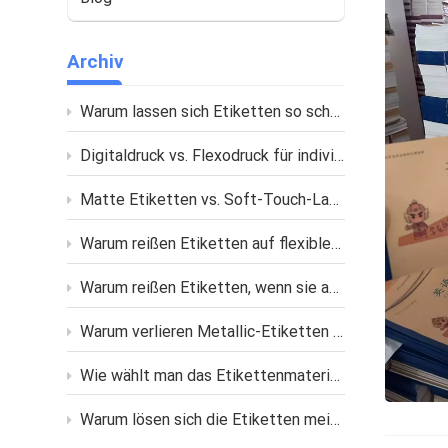
Archiv
Warum lassen sich Etiketten so schwer auf gebogenen Flaschen anbringen?
Digitaldruck vs. Flexodruck für individuelle Etiketten
Matte Etiketten vs. Soft-Touch-Laminierung: Was ist der Unterschied?
Warum reißen Etiketten auf flexiblen Verpackungen?
Warum reißen Etiketten, wenn sie auf weiche Quetschflaschen geklebt werden?
Warum verlieren Metallic-Etiketten nach dem Bedrucken oder Laminieren ihren Glanz?
Wie wählt man das Etikettenmaterial für Flaschen mit öliger Hautpflege aus?
Warum lösen sich die Etiketten meiner Kosmetikprodukte im feuchten Badezimmer ab?