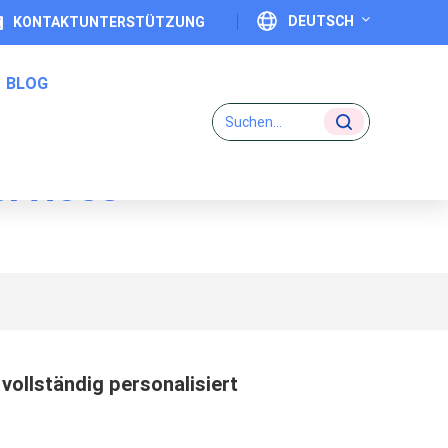
DEUTSCH
KONTAKTUNTERSTÜTZUNG
BLOG
English
Français
ervices
Deutsch
Eins-Zu-Eins-Code-Etiketten
Italiano
Español
Português
 vollständig personalisiert
日本語
بالعربية