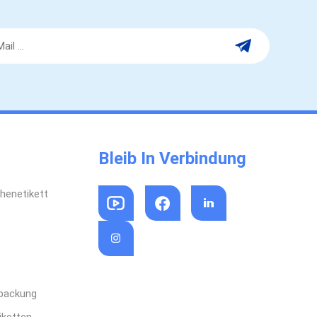
ps und SchulungsmaterialienGanz gleich, in welcher
 wir können Ihr Design in ein hochwertiges gedrucktes
taktieren Sie unsMöchten Sie Ihre eigenen,
n Notizbücher erstellen?Unser Team steht Ihnen gerne
rschlägen, Mustern und einem schnellen Angebot zur
Bleib In Verbindung
henetikett
rpackung