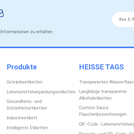
und GastgewerbeWorksho
Branche Sie tätig sind,
Notizbuch umsetzen.Kon
individuell gestaltete
e Informationen zu erhalten.
mit professionellen Vo
Seite.
Produkte
HEISSE TAGS
Getränkeetiketten
Transparentes Wasserflasc
Langlebige transparente
Lebensmittelverpackungsetiketten
Alkoholetiketten
Gesundheits- und
Custom Sauce
Schönheitsetiketten
Flaschenbezeichnungen
Industrieetikett
QR -Code -Lebensmittelve
Intelligente Etiketten