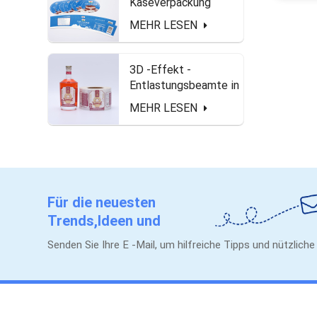
Käseverpackung
Gefrierschrank
MEHR LESEN
wasserdicht und mit
Lebensmittel sichere
Etiketten
3D -Effekt -
Entlastungsbeamte in
Rollenform für
MEHR LESEN
Spirituosenflasche
Für die neuesten
Trends,Ideen und
Werbeaktionen.
Senden Sie Ihre E -Mail, um hilfreiche Tipps und nützlich