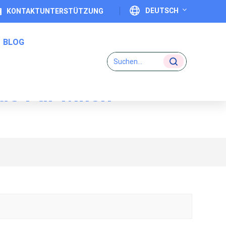
DEUTSCH
KONTAKTUNTERSTÜTZUNG
BLOG
English
Français
de Für Milch
Deutsch
Eins-Zu-Eins-Code-Etiketten
Italiano
Español
Português
日本語
بالعربية