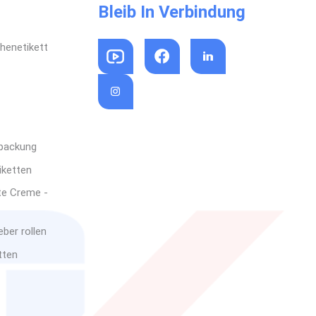
Bleib In Verbindung
henetikett
rpackung
iketten
te Creme -
ber rollen
tten