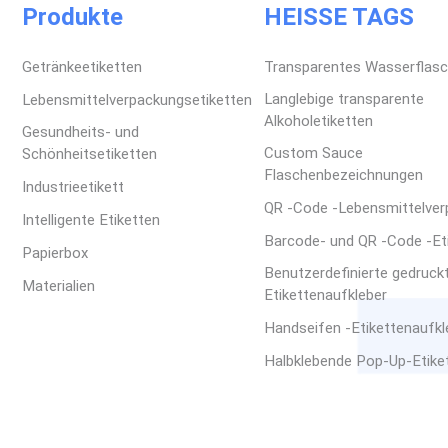
Produkte
HEISSE TAGS
Getränkeetiketten
Transparentes Wasserflasc
Langlebige transparente
Lebensmittelverpackungsetiketten
Alkoholetiketten
Gesundheits- und
Custom Sauce
Schönheitsetiketten
Flaschenbezeichnungen
Industrieetikett
QR -Code -Lebensmittelve
Intelligente Etiketten
Barcode- und QR -Code -Et
Papierbox
Benutzerdefinierte gedruck
Materialien
Etikettenaufkleber
Handseifen -Etikettenaufkle
Halbklebende Pop-Up-Etike