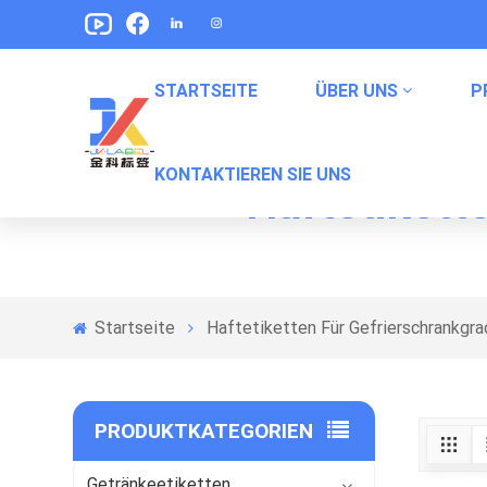
STARTSEITE
ÜBER UNS
P
KONTAKTIEREN SIE UNS
Haftetikett
Etikett Für Erfrischungsgetränke
Labels Für Haustiernahrung Verpackung
Snack -Verpackungsbeetikungen
Verpackungsetiketten In Konserven
Startseite
Haftetiketten Für Gefrierschrankgra
PRODUKTKATEGORIEN
Getränkeetiketten