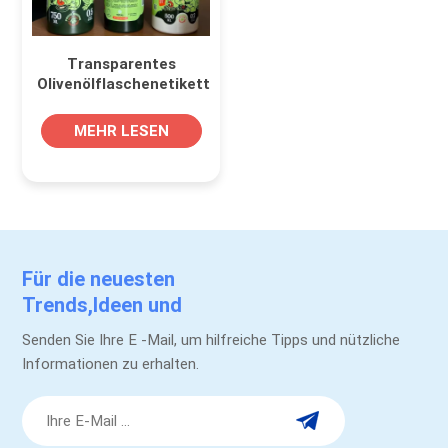
Transparentes
Olivenölflaschenetikett
mit weißer Unterseite
für klaren Druck
MEHR LESEN
Für die neuesten
Trends,Ideen und
Werbeaktionen.
Senden Sie Ihre E -Mail, um hilfreiche Tipps und nützliche
Informationen zu erhalten.