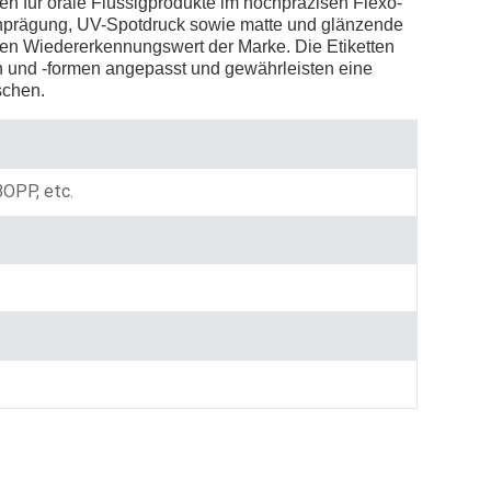
n für orale Flüssigprodukte im hochpräzisen Flexo-
enprägung, UV-Spotdruck sowie matte und glänzende
Indonesia
en Wiedererkennungswert der Marke. Die Etiketten
 und -formen angepasst und gewährleisten eine
norwegian
schen.
 BOPP, etc.