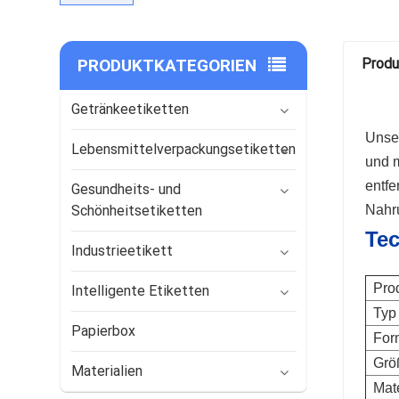
PRODUKTKATEGORIEN
Produ
Getränkeetiketten
Unse
Lebensmittelverpackungsetiketten
und m
entfe
Gesundheits- und
Nahru
Schönheitsetiketten
Tec
Industrieetikett
Pro
Intelligente Etiketten
Typ
Papierbox
For
Grö
Materialien
Mate