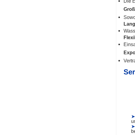
Die E
Groß
Sowoh
Lang
Wasse
Flexi
Einsa
Expo
Vertr
Ser
➤
u
➤
be