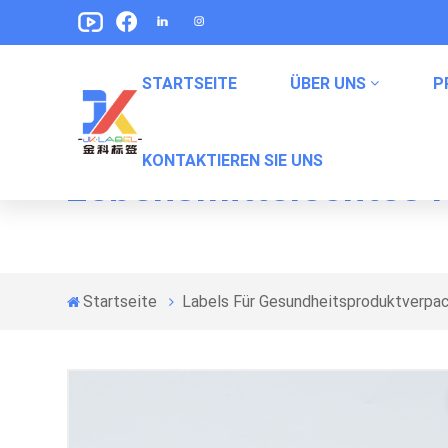
STARTSEITE
ÜBER UNS
P
KONTAKTIEREN SIE UNS
Lebensmittelechtes Kl
Etikett Für Erfrischungsgetränke
Labels Für Haustiernahrung Verpackung
Snack -Verpackungsbeetikungen
Verpackungsetiketten In Konserven
Startseite
Labels Für Gesundheitsproduktverpa