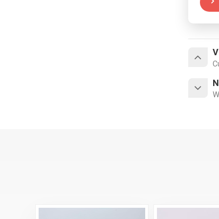
V
C
N
W