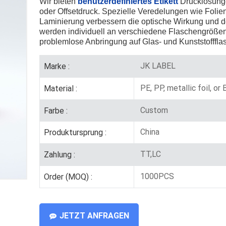
Wir bieten
benutzerdefiniertes Etikett
Drucklösunge
oder Offsetdruck. Spezielle Veredelungen wie Foli
Laminierung verbessern die optische Wirkung und d
werden individuell an verschiedene Flaschengrößen
problemlose Anbringung auf Glas- und Kunststofffla
JK LABEL
Marke :
PE, PP, metallic foil, or
Material :
Custom
Farbe :
China
Produktursprung :
TT,LC
Zahlung :
1000PCS
Order (MOQ) :
JETZT ANFRAGEN