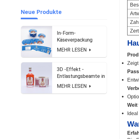
Bes
Neue Produkte
Art
Zah
Zert
In-Form-
Käseverpackung
Ha
Gefrierschrank
MEHR LESEN
wasserdicht und mit
Prod
Lebensmittel sichere
Zeigt
Etiketten
3D -Effekt -
Pass
Entlastungsbeamte in
Entwi
Rollenform für
MEHR LESEN
Verb
Spirituosenflasche
Optio
Weit 
Ideal
Wa
Erfah