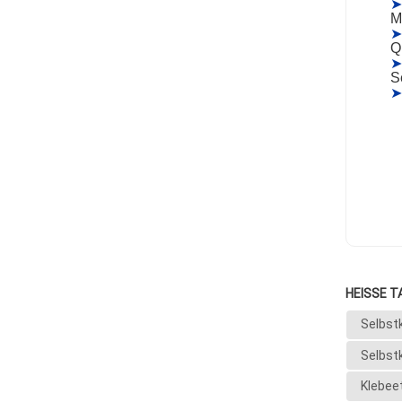
➤
M
➤
Q
➤
S
➤
HEISSE T
Selbst
Selbst
Klebeet