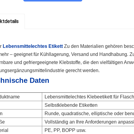
ktdetails
r
Lebensmittelechtes Etikett
Zu den Materialien gehören besch
ehr – geeignet für Kühllagerung, Versand und Handhabung. Zu
rnbare und gefriergeeignete Klebstoffe, die den vielfältigen 
ngsergänzungsmittelindustrie gerecht werden.
hnische Daten
duktname
Lebensmittelechtes Klebeetikett für Flasch
Selbstklebende Etiketten
m
Runde, quadratische, elliptische oder ben
ße
Vollständig an Ihre Anforderungen anpass
rial
PE, PP, BOPP usw.