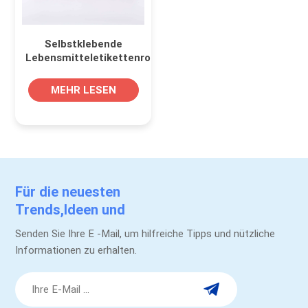
Selbstklebende
Lebensmitteletikettenrolle
aus synthetischem
Papier in
MEHR LESEN
Pflaumenfarbe zum
Verpacken von
Gläsern und Flaschen
Für die neuesten
Trends,Ideen und
Werbeaktionen.
Senden Sie Ihre E -Mail, um hilfreiche Tipps und nützliche
Informationen zu erhalten.