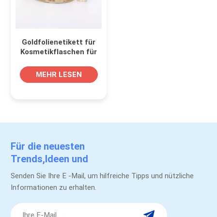
Goldfolienetikett für
Kosmetikflaschen für
die Verpackung von
Hautpflegeserum mit
MEHR LESEN
starkem Klebstoff
Für die neuesten
Trends,Ideen und
Werbeaktionen.
Senden Sie Ihre E -Mail, um hilfreiche Tipps und nützliche
Informationen zu erhalten.