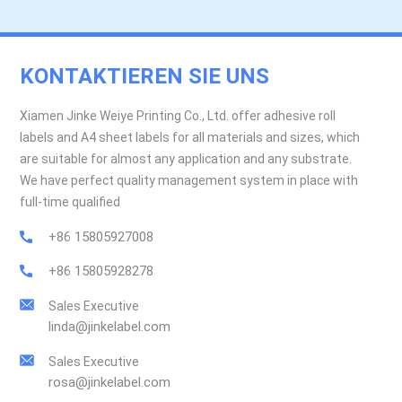
hinwegVon Wodka, Bier und trinkfertigen Cocktails bis hin zu
Säften, Mineralwasser und Erfrischungsgetränken –
transparente Kaltfolienetiketten lassen sich problemlos an
KONTAKTIEREN SIE UNS
verschiedene Getränkearten und Markenidentitäten
anpassen.3. Beständigkeit in verschiedenen KlimazonenOb in
Kühlhäusern in Europa, unter feuchten Bedingungen in Asien
Xiamen Jinke Weiye Printing Co., Ltd. offer adhesive roll
oder beim Langstreckentransport nach Nordamerika – die
labels and A4 sheet labels for all materials and sizes, which
Etiketten bleiben unversehrt. Ihre starke Klebekraft und
are suitable for almost any application and any substrate.
Feuchtigkeitsbeständigkeit gewährleisten Zuverlässigkeit auf
We have perfect quality management system in place with
globalen Märkten.4. DesignflexibilitätMetallische Effekte wie
full-time qualified
Silber, Gold oder Hologrammfolie ermöglichen es Designern,
+86 15805927008
Raffinesse und Differenzierung zu erzielen, ohne dass ein
teurer individueller Flaschendruck erforderlich ist.5.
+86 15805928278
Anwendungen auf dem globalen MarktTransparente
Sales Executive
Kaltfolienetiketten sind bei Premium-Getränken für
linda@jinkelabel.com
internationale Konsumenten weit verbreitet. Sie erfüllen die
steigende Nachfrage nach minimalistischen Verpackungen, die
Sales Executive
Qualität und Authentizität gleichermaßen vermitteln. Für
rosa@jinkelabel.com
globale Marken, die eine einheitliche Verpackung in