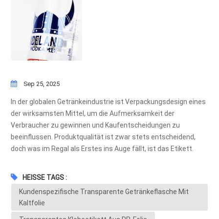
Sep 25, 2025
In der globalen Getränkeindustrie ist Verpackungsdesign eines
der wirksamsten Mittel, um die Aufmerksamkeit der
Verbraucher zu gewinnen und Kaufentscheidungen zu
beeinflussen. Produktqualität ist zwar stets entscheidend,
doch was im Regal als Erstes ins Auge fällt, ist das Etikett.
Unter den zahlreichen Innovationen im Etikettendruck haben
sich transparente Etiketten in Kombination mit
HEISSE TAGS :
Kaltfolienprägung als herausragende Wahl für Marken weltweit
Kundenspezifische Transparente Getränkeflasche Mit
etabliert. Was sind transparente Etiketten mit
Kaltfolie
Kaltfolienprägung?Transparente Etiketten werden aus
durchsichtigen Folien wie PET hergestellt, um einen eleganten