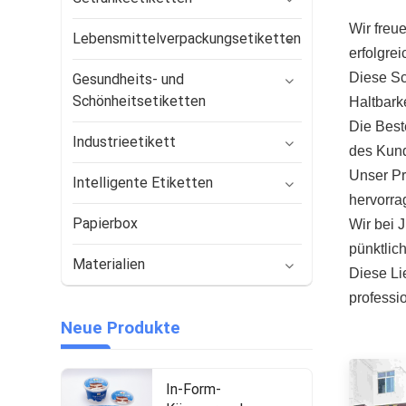
Wir freu
Lebensmittelverpackungsetiketten
erfolgre
Diese Sc
Gesundheits- und
Schönheitsetiketten
Haltbark
Die Best
Industrieetikett
des Kun
Unser Pr
Intelligente Etiketten
hervorra
Papierbox
Wir bei 
pünktlic
Materialien
Diese Li
professi
Neue Produkte
In-Form-