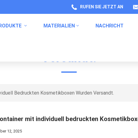
RUFEN SIE JETZT AN
RODUKTE
MATERIALIEN
NACHRICHT
Individuell Bedruckten 
Versandt.
Labels Für Gesundheitsproduktverpackungen
Verpackung Von Küchenprodukten
Etiketten Für Haushaltschemikalien
ividuell Bedruckten Kosmetikboxen Wurden Versandt.
ontainer mit individuell bedruckten Kosmetikbo
er 12, 2025