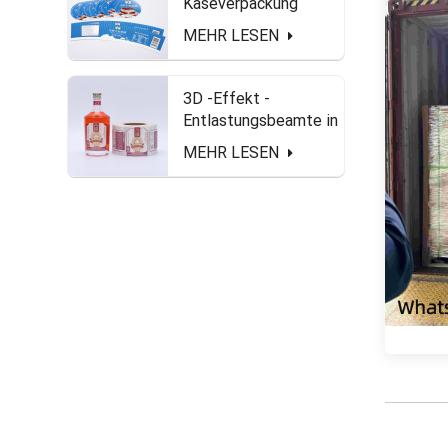
Käseverpackung
Gefrierschrank
MEHR LESEN
wasserdicht und mit
Lebensmittel sichere
Etiketten
3D -Effekt -
Entlastungsbeamte in
Rollenform für
MEHR LESEN
Spirituosenflasche