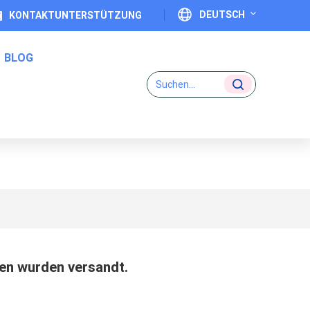
DEUTSCH
KONTAKTUNTERSTÜTZUNG
BLOG
English
Kosmetikboxen Wurden
Français
Deutsch
Eins-Zu-Eins-Code-Etiketten
Italiano
Español
Português
日本語
xen wurden versandt.
بالعربية