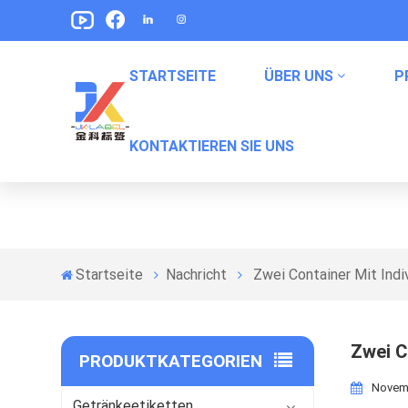
STARTSEITE
ÜBER UNS
P
Zwei Container Mit 
KONTAKTIEREN SIE UNS
Etikett Für Erfrischungsgetränke
Labels Für Haustiernahrung Verpackung
Snack -Verpackungsbeetikungen
Verpackungsetiketten In Konserven
Startseite
Nachricht
Zwei Container Mit Ind
Zwei C
PRODUKTKATEGORIEN
Novemb
Getränkeetiketten