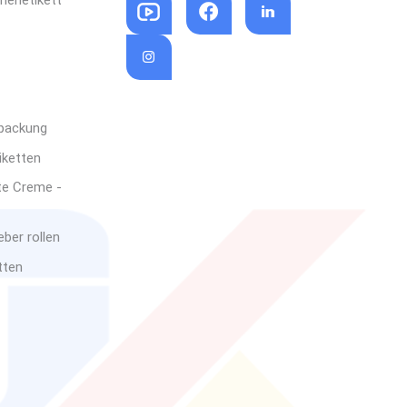
rpackung
iketten
te Creme -
ber rollen
tten