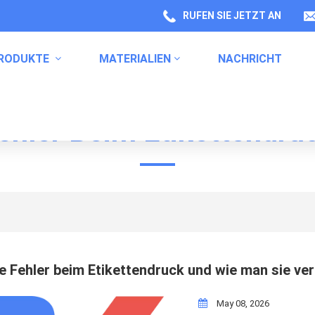
RUFEN SIE JETZT AN
RODUKTE
MATERIALIEN
NACHRICHT
ehler Beim Etikettendru
Labels Für Gesundheitsproduktverpackungen
Verpackung Von Küchenprodukten
Etiketten Für Haushaltschemikalien
e Fehler beim Etikettendruck und wie man sie ve
May 08, 2026