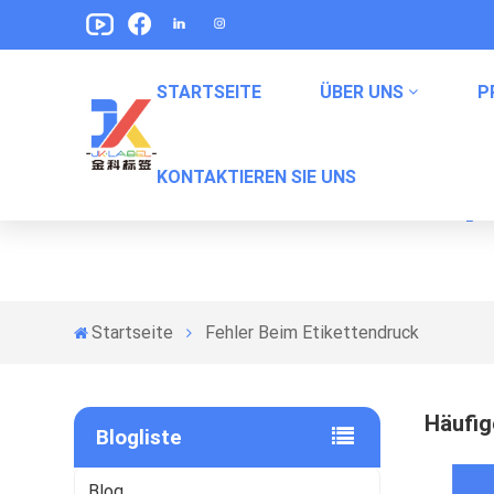
STARTSEITE
ÜBER UNS
P
KONTAKTIEREN SIE UNS
F
Etikett Für Erfrischungsgetränke
Labels Für Haustiernahrung Verpackung
Snack -Verpackungsbeetikungen
Verpackungsetiketten In Konserven
Startseite
Fehler Beim Etikettendruck
Häufig
Blogliste
Blog