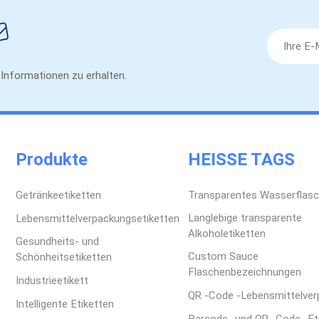
Oberfläche des Behälte
vermeidetTestetiketten
MassenproduktionBerück
Transportbedingungen.
e Informationen zu erhalten.
oder ablösbaren Klebst
Oberflächenkompatibil
Schreibleistung, das S
Heißprägung beeinträch
Anforderungen an die E
Produkte
HEISSE TAGS
Spezialeffekte zuerst 
Kennzeichnungsvorschri
Getränkeetiketten
Transparentes Wasserflasc
automatischen Etiketti
vermeidetBitten Sie Ihr
Langlebige transparente
Lebensmittelverpackungsetiketten
Abwickelrichtung zu be
Alkoholetiketten
Gesundheits- und
Maschine oder Anwendu
Custom Sauce
Schönheitsetiketten
häufiger Fehler beim E
Flaschenbezeichnungen
Industrieetikett
Materialverschwendung
QR -Code -Lebensmittelve
Serienproduktion ist es
Intelligente Etiketten
Klebstoffleistung und 