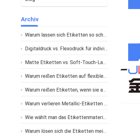
Archiv
Warum lassen sich Etiketten so schwer auf gebogenen Flaschen anbringen?
Digitaldruck vs. Flexodruck für individuelle Etiketten
Matte Etiketten vs. Soft-Touch-Laminierung: Was ist der Unterschied?
Warum reißen Etiketten auf flexiblen Verpackungen?
Warum reißen Etiketten, wenn sie auf weiche Quetschflaschen geklebt werden?
Warum verlieren Metallic-Etiketten nach dem Bedrucken oder Laminieren ihren Glanz?
Wie wählt man das Etikettenmaterial für Flaschen mit öliger Hautpflege aus?
Warum lösen sich die Etiketten meiner Kosmetikprodukte im feuchten Badezimmer ab?