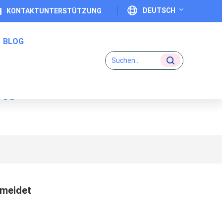
DEUTSCH
KONTAKTUNTERSTÜTZUNG
BLOG
English
Français
ck
Deutsch
Eins-Zu-Eins-Code-Etiketten
Italiano
Español
Português
rmeidet
日本語
بالعربية