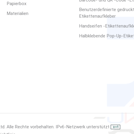
Barcode- und QR -Code -Et
Papierbox
professioneller Herstel
Benutzerdefinierte gedruck
Kunden mit Materialemp
Materialien
Etikettenaufkleber
Mustertests, um die D
Handseifen -Etikettenaufkle
Sie auf der Suche nach 
Getränke, Kosmetika, P
Halbklebende Pop-Up-Etike
kontaktieren Sie uns ge
Ltd. Alle Rechte vorbehalten. IPv6-Netzwerk unterstützt